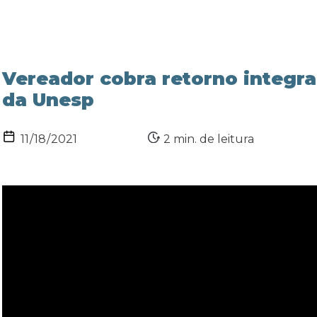
Vereador cobra retorno integra
da Unesp
2 min. de leitura