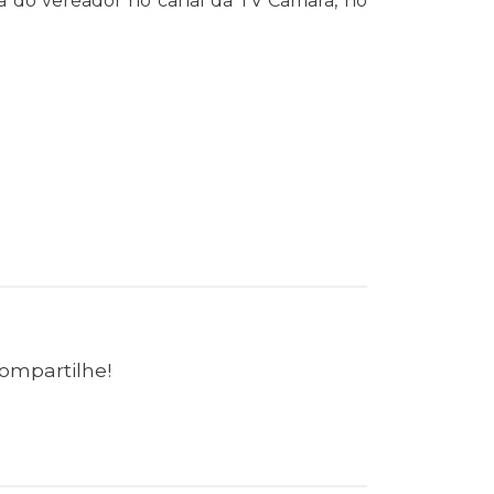
ta do vereador no canal da TV Câmara, no
ompartilhe!