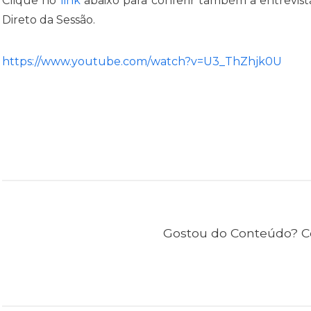
Clique no
link
abaixo para conferir também a entrevis
Direto da Sessão.
https://www.youtube.com/watch?v=U3_ThZhjk0U
Gostou do Conteúdo? C