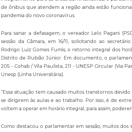
de ônibus que atendem a região ainda estão funciona
pandemia do novo coronavírus.
Para sanar a defasagem, o vereador Lelo Pagani (P
sessão da Câmara, em 16/11, solicitando ao secretári
Rodrigo Luiz Gomes Fumis, o retorno integral dos hor
Distrito de Rubião Júnior. Em documento, o parlament
205 - Cohab / Vila Paulista, 211 - UNESP Circular (Via Pa
Unesp (Linha Universitária).
“Essa situação tem causado muitos transtornos devido 
se dirigirem às aulas e ao trabalho. Por isso, é de ex
voltem a operar em horário integral, para assim, podere
Como destacou o parlamentar em sessão, muitos dos se