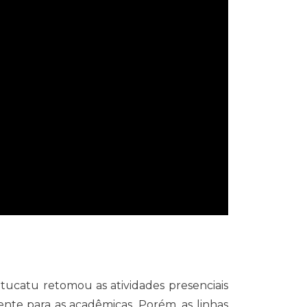
ucatu retomou as atividades presenciais
mente para as acadêmicas. Porém, as linhas