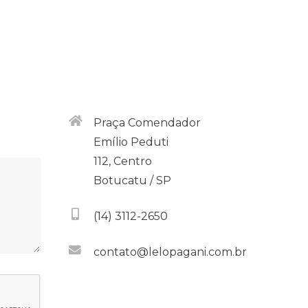
Praça Comendador
Emílio Peduti
112, Centro
Botucatu / SP
(14) 3112-2650
contato@lelopagani.com.br