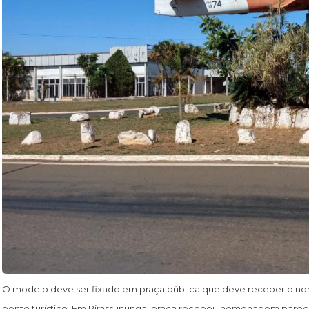
O modelo deve ser fixado em praça pública que deve receber o nome
ponto turístico. Em Pirassununga, praça recebeu homenagem parecid