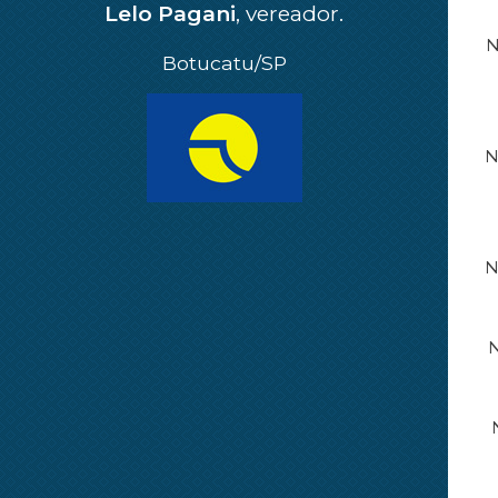
Lelo Pagani
, vereador.
N
Botucatu/SP
N
N
N