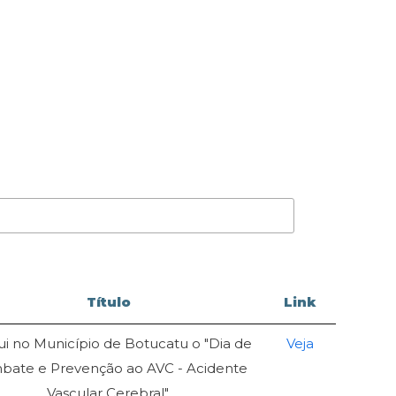
Título
Link
tui no Município de Botucatu o "Dia de
Veja
ate e Prevenção ao AVC - Acidente
Vascular Cerebral".