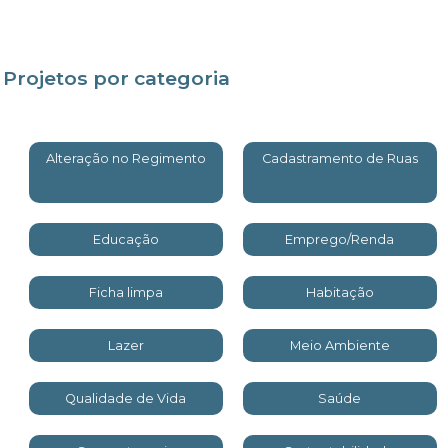
Projetos por categoria
Alteração no Regimento
Cadastramento de Ruas
Educação
Emprego/Renda
Ficha limpa
Habitação
Lazer
Meio Ambiente
Qualidade de Vida
Saúde