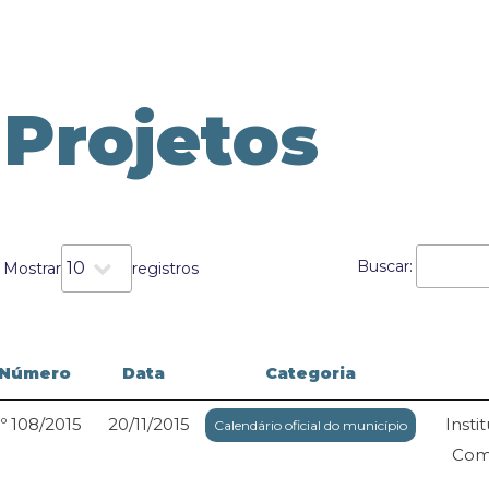
Projetos
Buscar:
Mostrar
registros
Número
Data
Categoria
º 108/2015
20/11/2015
Insti
Calendário oficial do município
Comb