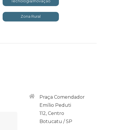
Tecnologia/Inovação
Zona Rural
Praça Comendador
Emílio Peduti
112, Centro
Botucatu / SP