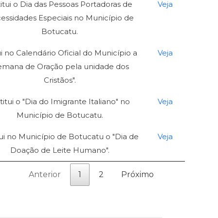
titui o Dia das Pessoas Portadoras de
Veja
essidades Especiais no Município de
Botucatu.
ui no Calendário Oficial do Município a
Veja
emana de Oração pela unidade dos
Cristãos".
titui o "Dia do Imigrante Italiano" no
Veja
Município de Botucatu.
tui no Município de Botucatu o "Dia de
Veja
Doação de Leite Humano".
Anterior
1
2
Próximo